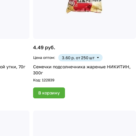
4.49 руб.
Цена оптом:
3.60 р. от 250 шт
й утки, 70г
Семечки подсолнечника жареные НИКИТИН,
300г
Код:
122839
В корзину