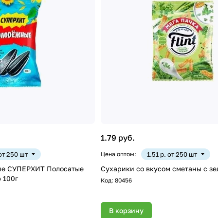
1.79 руб.
 от 250 шт
Цена оптом:
1.51 р. от 250 шт
ые СУПЕРХИТ Полосатые
Сухарики со вкусом сметаны с зе
 100г
Код:
80456
В корзину