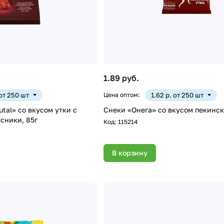
1.89 руб.
 от 250 шт
Цена оптом:
1.62 р. от 250 шт
utal» со вкусом утки с
Снеки «Онега» со вкусом пекинско
сники, 85г
Код:
115214
В корзину