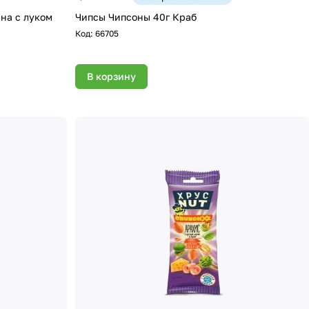
на с луком
Чипсы Чипсоны 40г Краб
Код:
66705
В корзину