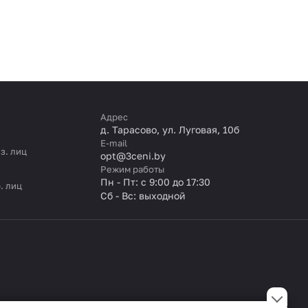
Адрес
д. Тарасово, ул. Луговая, 10б
E-mail
з. лиц
opt@3ceni.by
Режим работы
Пн - Пт: с 9:00 до 17:30
. лиц
Сб - Вс: выходной