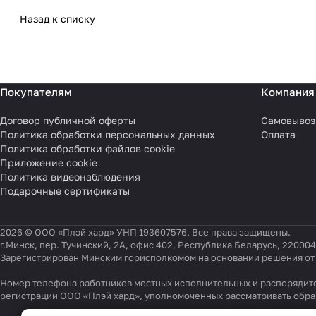
Назад к списку
Покупателям
Компания
Договор публичной оферты
Самовывоз
Политика обработки персональных данных
Оплата
Политика обработки файлов cookie
Приложение cookie
Политика видеонаблюдения
Подарочные сертификаты
2026 © ООО «Плэй хард» УНП 193607576. Все права защищены.
г.Минск, пер. Тучинский, 2А, офис 402, Республика Беларусь, 220004
Зарегистрирован Минским горисполкомом на основании решения от 0
Номер телефона работников местных исполнительных и распорядите
регистрации ООО «Плэй хард», уполномоченных рассматривать обр