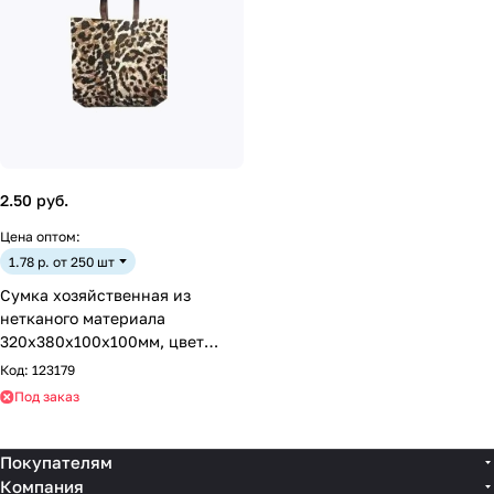
2.50 руб.
Цена оптом:
1.78 р. от 250 шт
Сумка хозяйственная из
нетканого материала
320х380х100х100мм, цвет
бежевый с печатью
Код:
123179
Под заказ
Покупателям
Компания