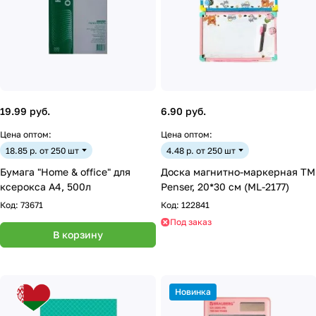
19.99 руб.
6.90 руб.
Цена оптом:
Цена оптом:
18.85 р. от 250 шт
4.48 р. от 250 шт
Бумага "Home & office" для
Доска магнитно-маркерная ТМ
ксерокса А4, 500л
Penser, 20*30 см (ML-2177)
Код:
73671
Код:
122841
Под заказ
В корзину
Новинка