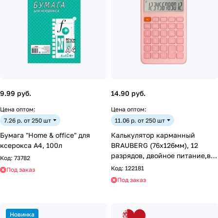
9.99 руб.
14.90 руб.
Цена оптом:
Цена оптом:
7.26 р. от 250 шт
11.06 р. от 250 шт
Бумага "Home & office" для
Калькулятор карманный
ксерокса А4, 100л
BRAUBERG (76x126мм), 12
разрядов, двойное питание,в
Код:
73782
ас-те
Код:
122181
Под заказ
Под заказ
Новинка