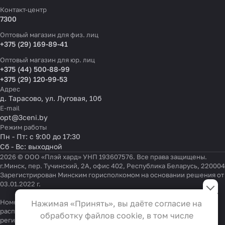
Контакт-центр
7300
Оптовый магазин для физ. лиц
+375 (29) 169-89-41
Оптовый магазин для юр. лиц
+375 (44) 500-88-99
+375 (29) 120-99-53
Адрес
д. Тарасово, ул. Луговая, 10б
E-mail
opt@3ceni.by
Режим работы
Пн - Пт: с 9:00 до 17:30
Сб - Вс: выходной
2026 © ООО «Плэй хард» УНП 193607576. Все права защищены.
г.Минск, пер. Тучинский, 2А, офис 402, Республика Беларусь, 220004
Зарегистрирован Минским горисполкомом на основании решения от
Настройки файлов cookie
03.01.2022 г.
Функциональные
Номер телефона работников местных исполнительных и
Нажимая «Принять», вы даёте согласие на
Эти файлы необходимы для
распорядительных органов по месту государственной
обработку файлов cookie, в том числе
регистрации ООО «Плэй хард», уполномоченных рассматривать
функционирования сайта и не