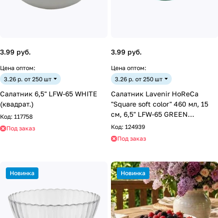
3.99 руб.
3.99 руб.
Цена оптом:
Цена оптом:
3.26 р. от 250 шт
3.26 р. от 250 шт
Салатник 6,5" LFW-65 WHITE
Салатник Lavenir HoReCa
(квадрат.)
"Square soft color" 460 мл, 15
см, 6,5" LFW-65 GREEN
Код:
117758
стеклокерамика
Код:
124939
Под заказ
Под заказ
Новинка
Новинка