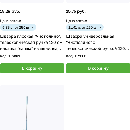
15.29 руб.
15.75 руб.
Цена оптом:
Цена оптом:
9.86 р. от 250 шт
11.41 р. от 250 шт
Швабра плоская "Чистюлино",
Швабра универсальная
телескопическая ручка 120 см,
"Чистюлино" с
насадка "лапша" из шенилла,
телескопической ручкой 120
цвет микс
см, насадка сменная из
Код:
115809
Код:
115808
микрофибры
В корзину
В корзину