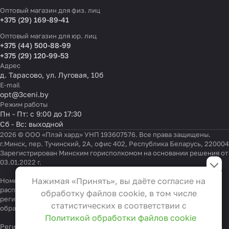
Оптовый магазин для физ. лиц
+375 (29) 169-89-41
Оптовый магазин для юр. лиц
+375 (44) 500-88-99
+375 (29) 120-99-53
Адрес
д. Тарасово, ул. Луговая, 10б
E-mail
opt@3ceni.by
Режим работы
Пн - Пт: с 9:00 до 17:30
Сб - Вс: выходной
2026 © ООО «Плэй хард» УНП 193607576. Все права защищены.
г.Минск, пер. Тучинский, 2А, офис 402, Республика Беларусь, 220004
Зарегистрирован Минским горисполкомом на основании решения от
Настройки файлов cookie
03.01.2022 г.
Функциональные
Нажимая «Принять», вы даёте согласие на
Номер телефона работников местных исполнительных и
Эти файлы необходимы для
распорядительных органов по месту государственной
обработку файлов cookie, в том числе
регистрации ООО «Плэй хард», уполномоченных рассматривать
функционирования сайта и не
статистических в соответствии с
обращения покупателей:
+375 17 323-41-58
,
+375 17 370-30-64
могут быть отключены в наших
Политикой обработки файлов cookie
системах. Вы можете настроить
Регистрационный номер в Торговом реестре Республики Беларусь