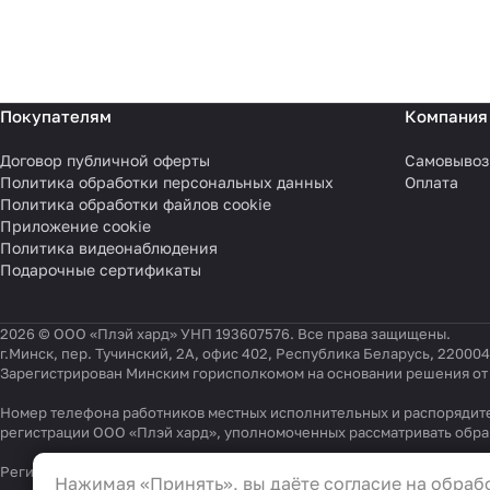
Покупателям
Компания
Договор публичной оферты
Самовывоз
Политика обработки персональных данных
Оплата
Политика обработки файлов cookie
Приложение cookie
Политика видеонаблюдения
Подарочные сертификаты
2026 © ООО «Плэй хард» УНП 193607576. Все права защищены.
г.Минск, пер. Тучинский, 2А, офис 402, Республика Беларусь, 220004
Зарегистрирован Минским горисполкомом на основании решения от 0
Номер телефона работников местных исполнительных и распорядите
регистрации ООО «Плэй хард», уполномоченных рассматривать обр
Настройки файлов cookie
Регистрационный номер в Торговом реестре Республики Беларусь 54
Нажимая «Принять», вы даёте согласие на обрабо