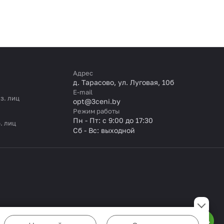
Адрес
д. Тарасово, ул. Луговая, 10б
E-mail
з. лиц
opt@3ceni.by
Режим работы
Пн - Пт: с 9:00 до 17:30
. лиц
Сб - Вс: выходной