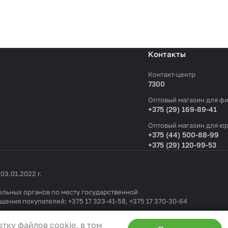
Контакты
Контакт-центр
7300
Оптовый магазин для фи
+375 (29) 169-89-41
Оптовый магазин для юр
+375 (44) 500-88-99
+375 (29) 120-99-53
3.01.2022 г.
льных органов по месту государственной
ащения покупателей:
+375 17 323-41-58
,
+375 17 370-30-64
1404 от 19.09.2022
тку файлов cookie, в том