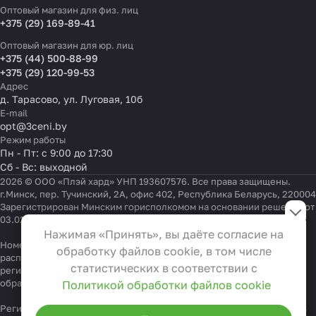
Оптовый магазин для физ. лиц
+375 (29) 169-89-41
Оптовый магазин для юр. лиц
+375 (44) 500-88-99
+375 (29) 120-99-53
Адрес
д. Тарасово, ул. Луговая, 10б
E-mail
opt@3ceni.by
Режим работы
Пн - Пт: с 9:00 до 17:30
Сб - Вс: выходной
2026 © ООО «Плэй хард» УНП 193607576. Все права защищены.
г.Минск, пер. Тучинский, 2А, офис 402, Республика Беларусь, 220004
Настройки файлов cookie
Зарегистрирован Минским горисполкомом на основании решения от
03.01.2022 г.
Функциональные
Нажимая «Принять», вы даёте согласие на
Эти файлы необходимы для
Номер телефона работников местных исполнительных и
обработку файлов cookie, в том числе
распорядительных органов по месту государственной
функционирования сайта и не
статистических в соответствии с
регистрации ООО «Плэй хард», уполномоченных рассматривать
могут быть отключены в наших
обращения покупателей:
+375 17 323-41-58
,
+375 17 370-30-64
Политикой обработки файлов cookie
системах. Вы можете настроить
Регистрационный номер в Торговом реестре Республики Беларусь
браузер так, чтобы он блокировал