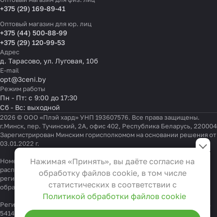
+375 (29) 169-89-41
Оптовый магазин для юр. лиц
+375 (44) 500-88-99
+375 (29) 120-99-53
Адрес
д. Тарасово, ул. Луговая, 10б
E-mail
opt@3ceni.by
Режим работы
Пн - Пт: с 9:00 до 17:30
Сб - Вс: выходной
2026 © ООО «Плэй хард» УНП 193607576. Все права защищены.
г.Минск, пер. Тучинский, 2А, офис 402, Республика Беларусь, 220004
Зарегистрирован Минским горисполкомом на основании решения от
Настройки файлов cookie
03.01.2022 г.
Функциональные
Нажимая «Принять», вы даёте согласие на
Номер телефона работников местных исполнительных и
Эти файлы необходимы для
распорядительных органов по месту государственной
обработку файлов cookie, в том числе
регистрации ООО «Плэй хард», уполномоченных рассматривать
функционирования сайта и не
статистических в соответствии с
обращения покупателей:
+375 17 323-41-58
,
+375 17 370-30-64
могут быть отключены в наших
Политикой обработки файлов cookie
системах. Вы можете настроить
Регистрационный номер в Торговом реестре Республики Беларусь
541404 от 19.09.2022
браузер так, чтобы он блокировал