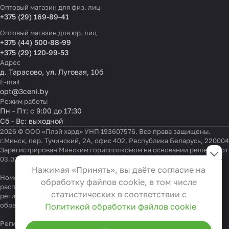
Оптовый магазин для физ. лиц
+375 (29) 169-89-41
Оптовый магазин для юр. лиц
+375 (44) 500-88-99
+375 (29) 120-99-53
Адрес
д. Тарасово, ул. Луговая, 10б
E-mail
opt@3ceni.by
Режим работы
Пн - Пт: с 9:00 до 17:30
Сб - Вс: выходной
2026 © ООО «Плэй хард» УНП 193607576. Все права защищены.
г.Минск, пер. Тучинский, 2А, офис 402, Республика Беларусь, 220004
Настройки файлов cookie
Зарегистрирован Минским горисполкомом на основании решения от
03.01.2022 г.
Функциональные
Нажимая «Принять», вы даёте согласие на
Эти файлы необходимы для
Номер телефона работников местных исполнительных и
обработку файлов cookie, в том числе
распорядительных органов по месту государственной
функционирования сайта и не
статистических в соответствии с
регистрации ООО «Плэй хард», уполномоченных рассматривать
могут быть отключены в наших
обращения покупателей:
+375 17 323-41-58
,
+375 17 370-30-64
Политикой обработки файлов cookie
системах. Вы можете настроить
Регистрационный номер в Торговом реестре Республики Беларусь
браузер так, чтобы он блокировал