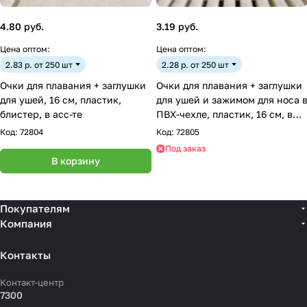
4.80 руб.
3.19 руб.
Цена оптом:
Цена оптом:
2.83 р. от 250 шт
2.28 р. от 250 шт
Очки для плавания + заглушки
Очки для плавания + заглушки
для ушей, 16 см, пластик,
для ушей и зажимом для носа 
блистер, в асс-те
ПВХ-чехле, пластик, 16 см, в
асс-те
Код:
72804
Код:
72805
Под заказ
В корзину
Покупателям
Компания
Контакты
Контакт-центр
7300