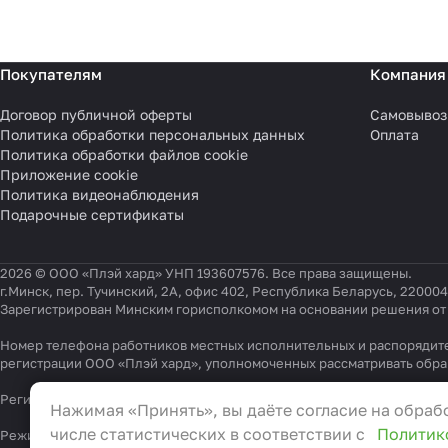
Покупателям
Компания
Договор публичной оферты
Самовывоз
Политика обработки персональных данных
Оплата
Политика обработки файлов cookie
Приложение cookie
Политика видеонаблюдения
Подарочные сертификаты
2026 © ООО «Плэй хард» УНП 193607576. Все права защищены.
г.Минск, пер. Тучинский, 2А, офис 402, Республика Беларусь, 220004
Зарегистрирован Минским горисполкомом на основании решения от 0
Номер телефона работников местных исполнительных и распорядите
регистрации ООО «Плэй хард», уполномоченных рассматривать обр
Настройки файлов cookie
Регистрационный номер в Торговом реестре Республики Беларусь 54
Нажимая «Принять», вы даёте согласие на обрабо
Функциональные
числе статистических в соответствии с
Политик
Режим работы "горячей линии": 9:00 – 17:30, Тел.:
+375 (29) 337-33-0