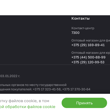
Контакты
Контакт-центр
7300
Оптовый магазин для фи
+375 (29) 169-89-41
Оптовый магазин для юр
+375 (44) 500-88-99
+375 (29) 120-99-53
3.01.2022 г.
льных органов по месту государственной
ащения покупателей:
+375 17 323-41-58
,
+375 17 370-30-64
1404 от 19.09.2022
тку файлов cookie, в том
Принять
ой обработки файлов cookie
0
, e-mail:
info@3ceni.by