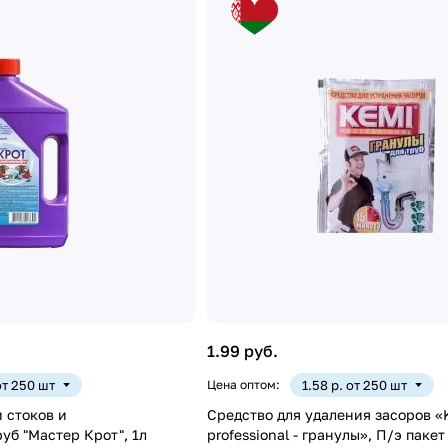
1.99 руб.
от 250 шт
Цена оптом:
1.58 р. от 250 шт
 стоков и
Средство для удаления засоров «
уб "Мастер Крот", 1л
professional - гранулы», П/э пакет 