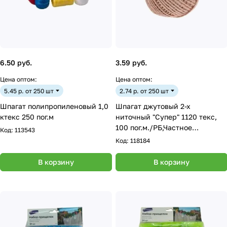
6.50 руб.
3.59 руб.
Цена оптом:
Цена оптом:
5.45 р. от 250 шт
2.74 р. от 250 шт
Шпагат полипропиленовый 1,0
Шпагат джутовый 2-х
ктекс 250 пог.м
ниточный "Супер" 1120 текс,
100 пог.м./РБ,Частное
Код:
113543
предприятие "МегаКорд"/
Код:
118184
В корзину
В корзину