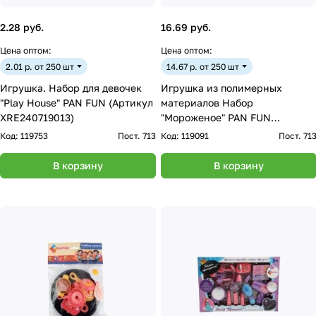
2.28 руб.
16.69 руб.
Цена оптом:
Цена оптом:
2.01 р. от 250 шт
14.67 р. от 250 шт
Игрушка. Набор для девочек
Игрушка из полимерных
"Play House" PAN FUN (Артикул
материалов Набор
XRE240719013)
"Мороженое" PAN FUN
(Артикул PD0218)
Код:
119753
Пост. 713
Код:
119091
Пост. 71
В корзину
В корзину