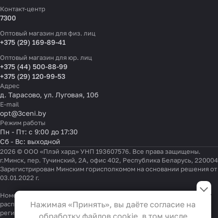
Контакт-центр
7300
Оптовый магазин для физ. лиц
+375 (29) 169-89-41
Оптовый магазин для юр. лиц
+375 (44) 500-88-99
+375 (29) 120-99-53
Адрес
д. Тарасово, ул. Луговая, 10б
E-mail
opt@3ceni.by
Режим работы
Пн - Пт: с 9:00 до 17:30
Сб - Вс: выходной
2026 © ООО «Плэй хард» УНП 193607576. Все права защищены.
г.Минск, пер. Тучинский, 2А, офис 402, Республика Беларусь, 220004
Зарегистрирован Минским горисполкомом на основании решения от
03.01.2022 г.
Настройки файлов cookie
Номер телефона работников местных исполнительных и
Функциональные
Нажимая «Принять», вы даёте согласие на
распорядительных органов по месту государственной
Эти файлы необходимы для
регистрации ООО «Плэй хард», уполномоченных рассматривать
обработку файлов cookie, в том числе