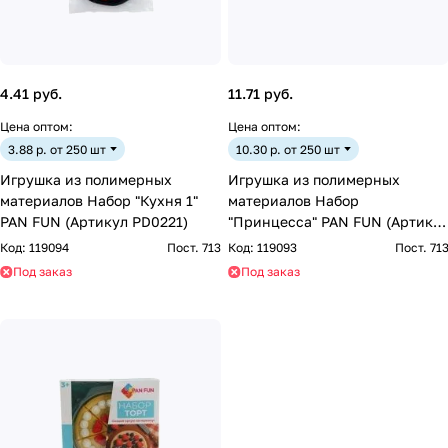
4.41 руб.
11.71 руб.
Цена оптом:
Цена оптом:
3.88 р. от 250 шт
10.30 р. от 250 шт
Игрушка из полимерных
Игрушка из полимерных
материалов Набор "Кухня 1"
материалов Набор
PAN FUN (Артикул PD0221)
"Принцесса" PAN FUN (Артику
PD0220)
Код:
119094
Пост. 713
Код:
119093
Пост. 71
Под заказ
Под заказ