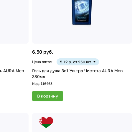
6.50 руб.
Цена оптом:
5.12 р. от 250 шт
ть AURA Men
Гель для душа 3в1 Ультра Чистота AURA Men
380мл
Код:
116463
В корзину