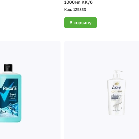
1000мл КК/6
Код:
125333
В корзину