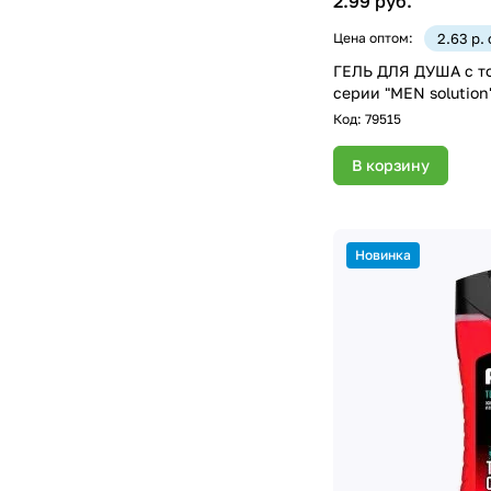
2.99 руб.
Цена оптом:
2.63 р.
ГЕЛЬ ДЛЯ ДУША с т
серии "МEN solution
Код:
79515
В корзину
Новинка