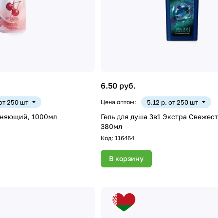
6.50 руб.
 от 250 шт
Цена оптом:
5.12 р. от 250 шт
жняющий, 1000мл
Гель для душа 3в1 Экстра Свежес
380мл
Код:
116464
В корзину