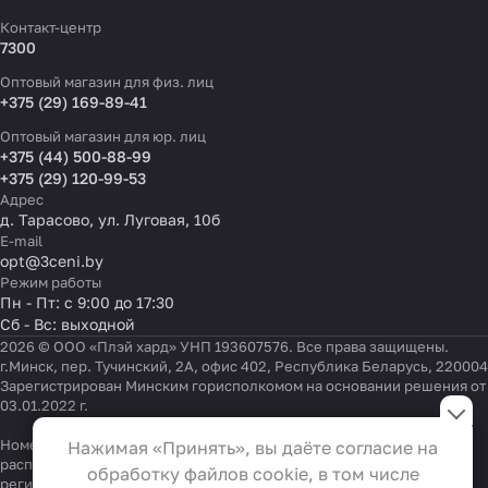
Контакт-центр
7300
Оптовый магазин для физ. лиц
+375 (29) 169-89-41
Оптовый магазин для юр. лиц
+375 (44) 500-88-99
+375 (29) 120-99-53
Адрес
д. Тарасово, ул. Луговая, 10б
E-mail
opt@3ceni.by
Режим работы
Пн - Пт: с 9:00 до 17:30
Сб - Вс: выходной
2026 © ООО «Плэй хард» УНП 193607576. Все права защищены.
г.Минск, пер. Тучинский, 2А, офис 402, Республика Беларусь, 220004
Зарегистрирован Минским горисполкомом на основании решения от
Настройки файлов cookie
03.01.2022 г.
Функциональные
Номер телефона работников местных исполнительных и
Нажимая «Принять», вы даёте согласие на
Эти файлы необходимы для
распорядительных органов по месту государственной
обработку файлов cookie, в том числе
регистрации ООО «Плэй хард», уполномоченных рассматривать