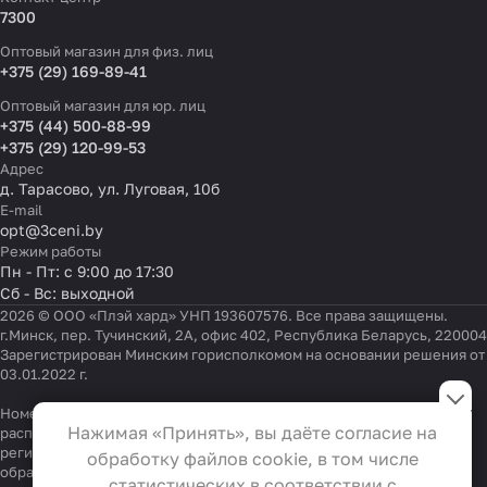
7300
Оптовый магазин для физ. лиц
+375 (29) 169-89-41
Оптовый магазин для юр. лиц
+375 (44) 500-88-99
+375 (29) 120-99-53
Адрес
д. Тарасово, ул. Луговая, 10б
E-mail
opt@3ceni.by
Режим работы
Пн - Пт: с 9:00 до 17:30
Сб - Вс: выходной
2026 © ООО «Плэй хард» УНП 193607576. Все права защищены.
г.Минск, пер. Тучинский, 2А, офис 402, Республика Беларусь, 220004
Зарегистрирован Минским горисполкомом на основании решения от
03.01.2022 г.
Настройки файлов cookie
Номер телефона работников местных исполнительных и
Функциональные
Нажимая «Принять», вы даёте согласие на
распорядительных органов по месту государственной
Эти файлы необходимы для
регистрации ООО «Плэй хард», уполномоченных рассматривать
обработку файлов cookie, в том числе
обращения покупателей:
функционирования сайта и не
+375 17 323-41-58
,
+375 17 370-30-64
статистических в соответствии с