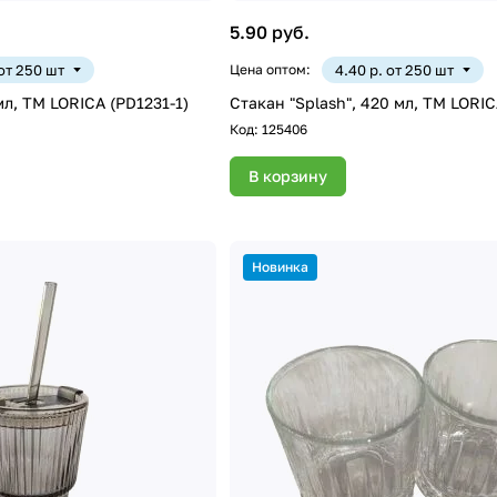
5.90 руб.
 от 250 шт
Цена оптом:
4.40 р. от 250 шт
мл, ТМ LORICA (PD1231-1)
Стакан "Splash", 420 мл, ТМ LORIC
Код:
125406
В корзину
Новинка