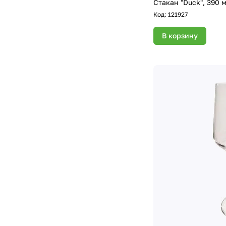
Стакан "Duck", 390 м
Код:
121927
В корзину