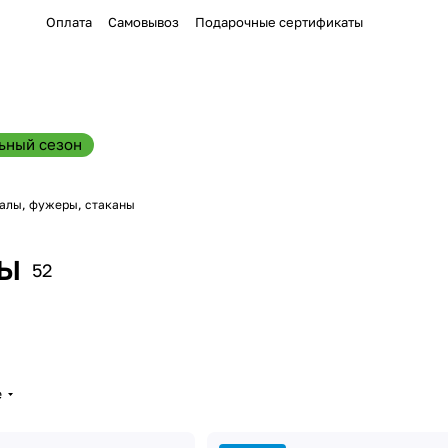
Оплата
Самовывоз
Подарочные сертификаты
ьный сезон
алы, фужеры, стаканы
ны
52
е