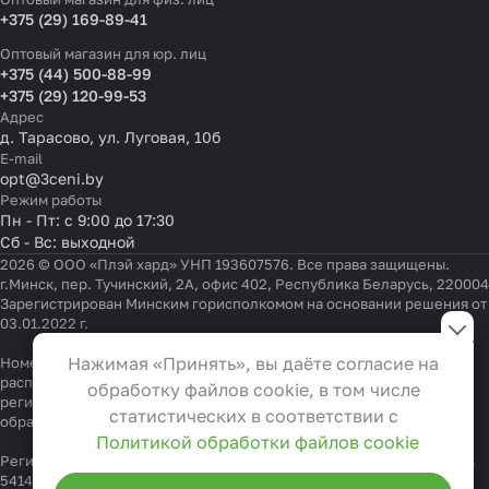
+375 (29) 169-89-41
Оптовый магазин для юр. лиц
+375 (44) 500-88-99
+375 (29) 120-99-53
Адрес
д. Тарасово, ул. Луговая, 10б
E-mail
opt@3ceni.by
Режим работы
Пн - Пт: с 9:00 до 17:30
Сб - Вс: выходной
2026 © ООО «Плэй хард» УНП 193607576. Все права защищены.
г.Минск, пер. Тучинский, 2А, офис 402, Республика Беларусь, 220004
Зарегистрирован Минским горисполкомом на основании решения от
Настройки файлов cookie
03.01.2022 г.
Функциональные
Нажимая «Принять», вы даёте согласие на
Номер телефона работников местных исполнительных и
Эти файлы необходимы для
распорядительных органов по месту государственной
обработку файлов cookie, в том числе
регистрации ООО «Плэй хард», уполномоченных рассматривать
функционирования сайта и не
статистических в соответствии с
обращения покупателей:
+375 17 323-41-58
,
+375 17 370-30-64
могут быть отключены в наших
Политикой обработки файлов cookie
системах. Вы можете настроить
Регистрационный номер в Торговом реестре Республики Беларусь
541404 от 19.09.2022
браузер так, чтобы он блокировал