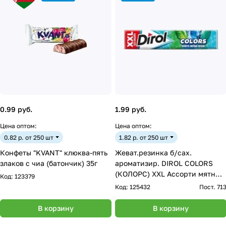
0.99 руб.
1.99 руб.
Цена оптом:
Цена оптом:
0.82 р. от 250 шт
1.82 р. от 250 шт
Конфеты "KVANT" клюква-пять
Жеват.резинка б/сах.
злаков с чиа (батончик) 35г
ароматизир. DIROL COLORS
(КОЛОРС) XXL Ассорти мятных
Код:
123379
вкусов 19г
Код:
125432
Пост. 71
В корзину
В корзину