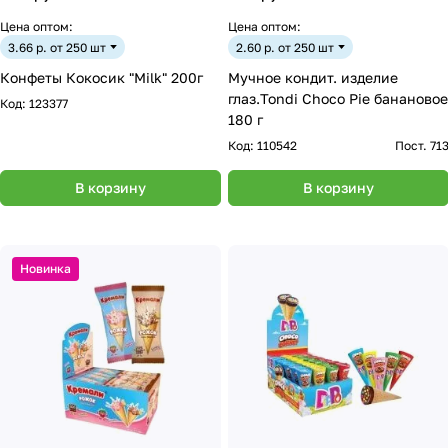
Цена оптом:
Цена оптом:
3.66 р. от 250 шт
2.60 р. от 250 шт
Конфеты Кокосик "Milk" 200г
Мучное кондит. изделие
глаз.Tondi Choco Pie банановое
Код:
123377
180 г
Код:
110542
Пост. 71
В корзину
В корзину
Новинка