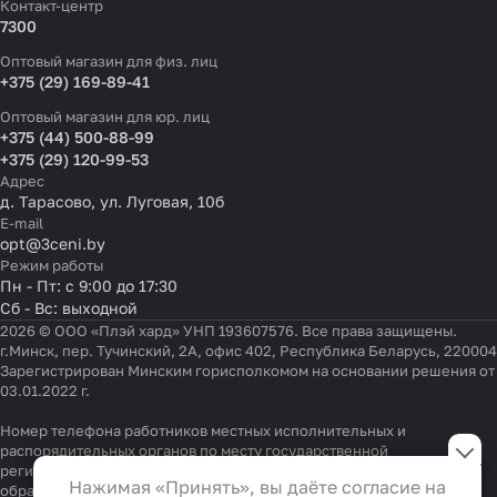
Контакт-центр
7300
Оптовый магазин для физ. лиц
+375 (29) 169-89-41
Оптовый магазин для юр. лиц
+375 (44) 500-88-99
+375 (29) 120-99-53
Адрес
д. Тарасово, ул. Луговая, 10б
E-mail
opt@3ceni.by
Режим работы
Пн - Пт: с 9:00 до 17:30
Сб - Вс: выходной
2026 © ООО «Плэй хард» УНП 193607576. Все права защищены.
г.Минск, пер. Тучинский, 2А, офис 402, Республика Беларусь, 220004
Зарегистрирован Минским горисполкомом на основании решения от
03.01.2022 г.
Номер телефона работников местных исполнительных и
Настройки файлов cookie
распорядительных органов по месту государственной
регистрации ООО «Плэй хард», уполномоченных рассматривать
Функциональные
Нажимая «Принять», вы даёте согласие на
обращения покупателей:
+375 17 323-41-58
,
+375 17 370-30-64