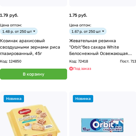
1.79 руб.
1.75 руб.
Цена оптом:
Цена оптом:
1.48 р. от 250 шт
1.67 р. от 250 шт
Козинак арахисовый
Жевательная резинка
своздушными зернами риса
"Orbit"без сахара White
глазированный, 45г
Белоснежный Освежающая
мята 13,6г
Код:
124850
Код:
72418
Пост. 71
Под заказ
В корзину
Новинка
Новинка