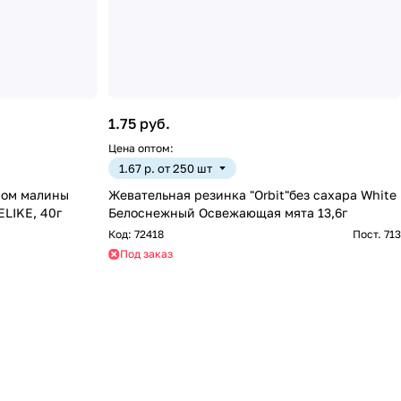
1.75 руб.
Цена оптом:
1.67 р. от 250 шт
сом малины
Жевательная резинка "Orbit"без сахара White
(изделие кондитерское), PROTELIKE, 40г
Белоснежный Освежающая мята 13,6г
Код:
72418
Пост. 713
Под заказ