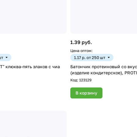
1.39 руб.
Цена оптом:
шт
1.17 р. от 250 шт
" клюква-пять злаков с чиа
Батончик протеиновый со вку
Код:
123129
В корзину