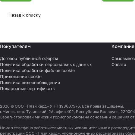
Назад к списку
Покупателям
Компания
Договор публичной оферты
Самовывоз
Политика обработки персональных данных
Оплата
Политика обработки файлов cookie
Приложение cookie
Политика видеонаблюдения
Подарочные сертификаты
2026 © ООО «Плэй хард» УНП 193607576. Все права защищены.
г.Минск, пер. Тучинский, 2А, офис 402, Республика Беларусь, 220004
Зарегистрирован Минским горисполкомом на основании решения от 0
Номер телефона работников местных исполнительных и распорядите
регистрации ООО «Плэй хард», уполномоченных рассматривать обр