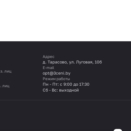
Адрес
д. Тарасово, ул. Луговая, 10б
E-mail
з. лиц
opt@3ceni.by
Режим работы
Пн - Пт: с 9:00 до 17:30
. лиц
Сб - Вс: выходной