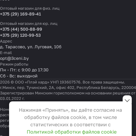
Оптовый магазин для физ. лиц
+375 (29) 169-89-41
Оптовый магазин для юр. лиц
+375 (44) 500-88-99
+375 (29) 120-99-53
Адрес
д. Тарасово, ул. Луговая, 10б
E-mail
opt@3ceni.by
Режим работы
Пн - Пт: с 9:00 до 17:30
Сб - Вс: выходной
2026 © ООО «Плэй хард» УНП 193607576. Все права защищены.
г.Минск, пер. Тучинский, 2А, офис 402, Республика Беларусь, 220004
Зарегистрирован Минским горисполкомом на основании решения от
Настройки файлов cookie
03.01.2022 г.
Функциональные
Номер телефона работников местных исполнительных и
Нажимая «Принять», вы даёте согласие на
Эти файлы необходимы для
распорядительных органов по месту государственной
обработку файлов cookie, в том числе
регистрации ООО «Плэй хард», уполномоченных рассматривать
функционирования сайта и не
статистических в соответствии с
обращения покупателей:
+375 17 323-41-58
,
+375 17 370-30-64
могут быть отключены в наших
Политикой обработки файлов cookie