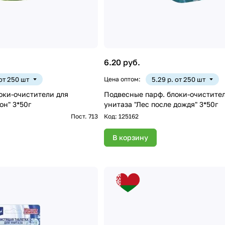
6.20 руб.
 от 250 шт
Цена оптом:
5.29 р. от 250 шт
оки-очистители для
Подвесные парф. блоки-очистител
он" 3*50г
унитаза "Лес после дождя" 3*50г
Пост. 713
Код:
125162
В корзину