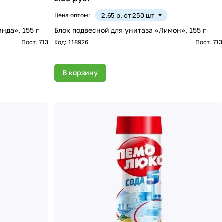
Цена оптом:
2.65 р. от 250 шт
нда», 155 г
Блок подвесной для унитаза «Лимон», 155 г
Пост. 713
Код:
118926
Пост. 713
В корзину