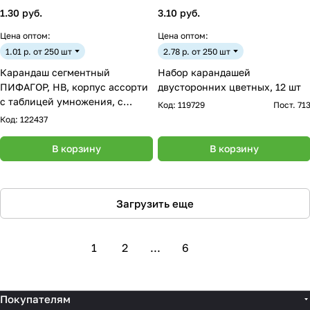
1.30 руб.
3.10 руб.
Цена оптом:
Цена оптом:
1.01 р. от 250 шт
2.78 р. от 250 шт
Карандаш сегментный
Набор карандашей
ПИФАГОР, HB, корпус ассорти
двусторонних цветных, 12 шт
с таблицей умножения, с
Код:
119729
Пост. 71
ластиком, 181482
Код:
122437
В корзину
В корзину
Загрузить еще
1
2
...
6
Покупателям