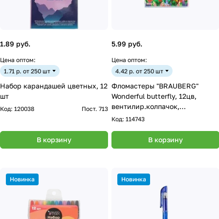
1.89 руб.
5.99 руб.
Цена оптом:
Цена оптом:
1.71 р. от 250 шт
4.42 р. от 250 шт
Набор карандашей цветных, 12
Фломастеры "BRAUBERG"
шт
Wonderful butterfly, 12цв,
вентилир.колпачок,
Код:
120038
Пост. 713
пласт.упаковка
Код:
114743
В корзину
В корзину
Новинка
Новинка