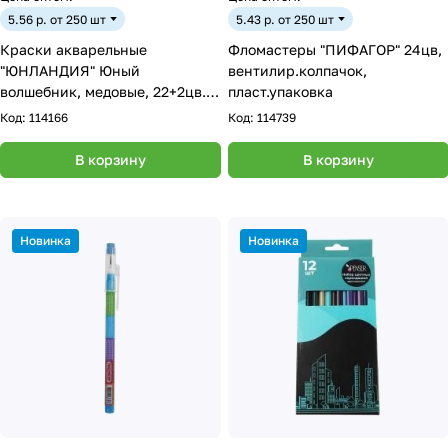
5.56 р. от 250 шт
5.43 р. от 250 шт
Краски акварельные
Фломастеры "ПИФАГОР" 24цв,
"ЮНЛАНДИЯ" Юный
вентилир.колпачок,
волшебник, медовые, 22+2цв.
пласт.упаковка
(золото+серебро), круглые
Код:
114166
Код:
114739
кюветы
В корзину
В корзину
Новинка
Новинка