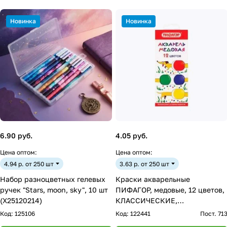
Новинка
Новинка
6.90 руб.
4.05 руб.
Цена оптом:
Цена оптом:
4.94 р. от 250 шт
3.63 р. от 250 шт
Набор разноцветных гелевых
Краски акварельные
ручек "Stars, moon, sky", 10 шт
ПИФАГОР, медовые, 12 цветов,
(X25120214)
КЛАССИЧЕСКИЕ,
картон,192007
Код:
125106
Код:
122441
Пост. 71