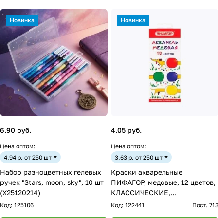
Новинка
Новинка
6.90 руб.
4.05 руб.
Цена оптом:
Цена оптом:
4.94 р. от 250 шт
3.63 р. от 250 шт
Набор разноцветных гелевых
Краски акварельные
ручек "Stars, moon, sky", 10 шт
ПИФАГОР, медовые, 12 цветов,
(X25120214)
КЛАССИЧЕСКИЕ,
картон,192007
Код:
125106
Код:
122441
Пост. 71