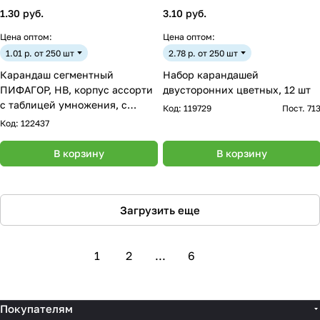
1.30 руб.
3.10 руб.
Цена оптом:
Цена оптом:
1.01 р. от 250 шт
2.78 р. от 250 шт
Карандаш сегментный
Набор карандашей
ПИФАГОР, HB, корпус ассорти
двусторонних цветных, 12 шт
с таблицей умножения, с
Код:
119729
Пост. 71
ластиком, 181482
Код:
122437
В корзину
В корзину
Загрузить еще
1
2
...
6
Покупателям