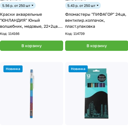
5.56 р. от 250 шт
5.43 р. от 250 шт
Краски акварельные
Фломастеры "ПИФАГОР" 24цв,
"ЮНЛАНДИЯ" Юный
вентилир.колпачок,
волшебник, медовые, 22+2цв.
пласт.упаковка
(золото+серебро), круглые
Код:
114166
Код:
114739
кюветы
В корзину
В корзину
Новинка
Новинка