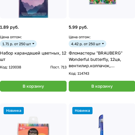
1.89 руб.
5.99 руб.
Цена оптом:
Цена оптом:
1.71 р. от 250 шт
4.42 р. от 250 шт
Набор карандашей цветных, 12
Фломастеры "BRAUBERG"
шт
Wonderful butterfly, 12цв,
вентилир.колпачок,
Код:
120038
Пост. 713
пласт.упаковка
Код:
114743
В корзину
В корзину
Новинка
Новинка