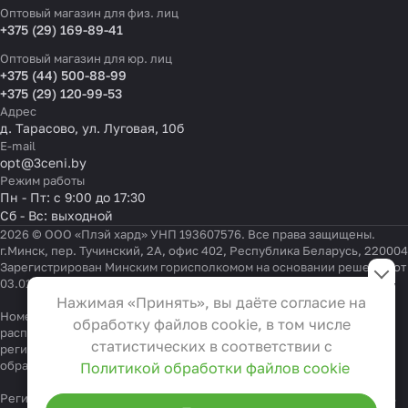
Оптовый магазин для физ. лиц
+375 (29) 169-89-41
Оптовый магазин для юр. лиц
+375 (44) 500-88-99
+375 (29) 120-99-53
Адрес
д. Тарасово, ул. Луговая, 10б
E-mail
opt@3ceni.by
Режим работы
Пн - Пт: с 9:00 до 17:30
Сб - Вс: выходной
2026 © ООО «Плэй хард» УНП 193607576. Все права защищены.
г.Минск, пер. Тучинский, 2А, офис 402, Республика Беларусь, 220004
Настройки файлов cookie
Зарегистрирован Минским горисполкомом на основании решения от
03.01.2022 г.
Функциональные
Нажимая «Принять», вы даёте согласие на
Эти файлы необходимы для
Номер телефона работников местных исполнительных и
обработку файлов cookie, в том числе
распорядительных органов по месту государственной
функционирования сайта и не
статистических в соответствии с
регистрации ООО «Плэй хард», уполномоченных рассматривать
могут быть отключены в наших
обращения покупателей:
+375 17 323-41-58
,
+375 17 370-30-64
Политикой обработки файлов cookie
системах. Вы можете настроить
Регистрационный номер в Торговом реестре Республики Беларусь
браузер так, чтобы он блокировал