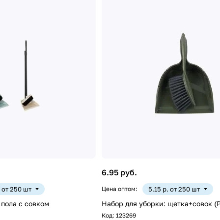
6.95 руб.
. от 250 шт
Цена оптом:
5.15 р. от 250 шт
 пола c совком
Набор для уборки: щетка+совок (P
Код:
123269