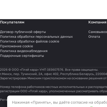
Покупателям
Компания
Договор публичной оферты
Самовывоз
Политика обработки персональных данных
Оплата
Политика обработки файлов cookie
Приложение cookie
Политика видеонаблюдения
Подарочные сертификаты
2026 © ООО «Плэй хард» УНП 193607576. Все права защищены.
г.Минск, пер. Тучинский, 2А, офис 402, Республика Беларусь, 220004
Зарегистрирован Минским горисполкомом на основании решения от 0
Номер телефона работников местных исполнительных и распорядите
регистрации ООО «Плэй хард», уполномоченных рассматривать обр
Настройки файлов cookie
Регистрационный номер в Торговом реестре Республики Беларусь 54
Нажимая «Принять», вы даёте согласие на обрабо