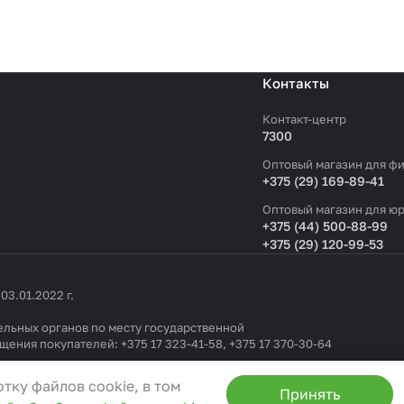
Контакты
Контакт-центр
7300
Оптовый магазин для фи
+375 (29) 169-89-41
Оптовый магазин для юр
+375 (44) 500-88-99
+375 (29) 120-99-53
3.01.2022 г.
льных органов по месту государственной
ащения покупателей:
+375 17 323-41-58
,
+375 17 370-30-64
1404 от 19.09.2022
тку файлов cookie, в том
Принять