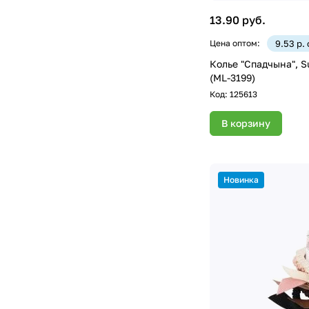
13.90 руб.
Цена оптом:
9.53 р.
Колье "Спадчына", S
(ML-3199)
Код:
125613
В корзину
Новинка