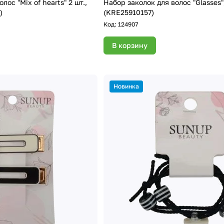
лос "Mix of hearts" 2 шт.,
Набор заколок для волос "Glasses",
)
(KRE25910157)
Код:
124907
В корзину
Новинка