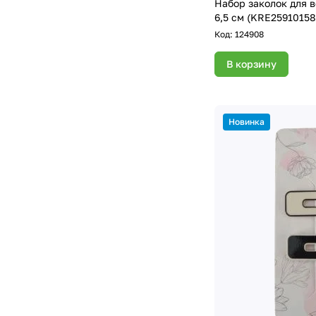
Набор заколок для во
6,5 см (KRE25910158
Код:
124908
В корзину
Новинка