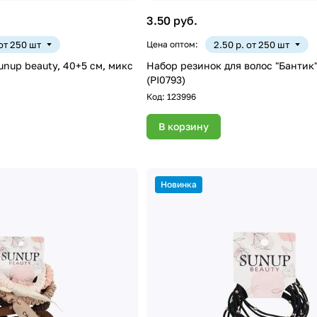
3.50 руб.
 от 250 шт
Цена оптом:
2.50 р. от 250 шт
unup beauty, 40+5 см, микс
Набор резинок для волос "Бантик",
(PI0793)
Код:
123996
В корзину
Новинка