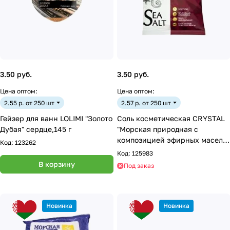
3.50 руб.
3.50 руб.
Цена оптом:
Цена оптом:
2.55 р. от 250 шт
2.57 р. от 250 шт
Гейзер для ванн LOLIMI "Золото
Соль косметическая CRYSTAL
Дубая" сердце,145 г
"Морская природная с
композицией эфирных масел",
Код:
123262
1 кг (антистресс)
Код:
125983
В корзину
Под заказ
Новинка
Новинка