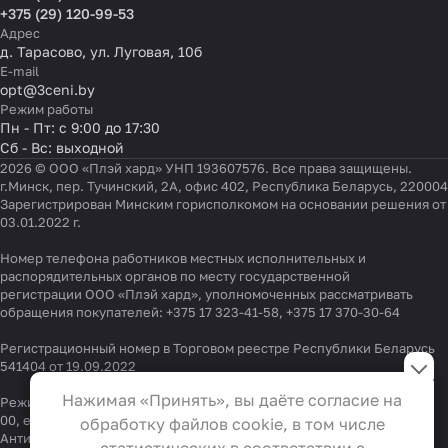
+375 (29) 120-99-53
Адрес
д. Тарасово, ул. Луговая, 10б
E-mail
opt@3ceni.by
Режим работы
Пн - Пт: с 9:00 до 17:30
Сб - Вс: выходной
2026 © ООО «Плэй хард» УНП 193607576. Все права защищены.
г.Минск, пер. Тучинский, 2А, офис 402, Республика Беларусь, 220004
Зарегистрирован Минским горисполкомом на основании решения от
03.01.2022 г.
Номер телефона работников местных исполнительных и
распорядительных органов по месту государственной
регистрации ООО «Плэй хард», уполномоченных рассматривать
обращения покупателей:
+375 17 323-41-58
,
+375 17 370-30-64
Регистрационный номер в Торговом реестре Республики Беларусь
Настройки файлов cookie
541404 от 19.09.2022
Функциональные
Нажимая «Принять», вы даёте согласие на
Режим работы "горячей линии": 9:00 – 17:30, Тел.:
+375 (29) 337-33-
Эти файлы необходимы для
00
, e-mail:
info@3ceni.by
обработку файлов cookie, в том числе
функционирования сайта и не
Антикоррупционная политика
, адрес электронной почты для