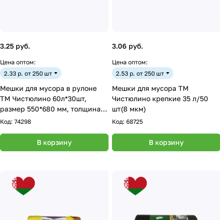
3.25 руб.
3.06 руб.
Цена оптом:
Цена оптом:
2.33 р. от 250 шт
2.53 р. от 250 шт
Мешки для мусора в рулоне
Мешки для мусора ТМ
ТМ Чистюлино 60л*30шт,
Чистюлино крепкие 35 л/50
размер 550*680 мм, толщина 8
шт(8 мкм)
мкм, ПНД - чёрный
Код:
74298
Код:
68725
В корзину
В корзину