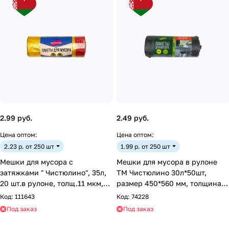
2.99 руб.
2.49 руб.
Цена оптом:
Цена оптом:
2.23 р. от 250 шт
1.99 р. от 250 шт
Мешки для мусора с
Мешки для мусора в рулоне
затяжками " Чистюлино", 35л,
ТМ Чистюлино 30л*50шт,
20 шт.в рулоне, толщ.11 мкм,
размер 450*560 мм, толщина 8
цв.желтый( с красно
мкм, ПНД - чёрный;
Код:
111643
Код:
74228
Под заказ
Под заказ