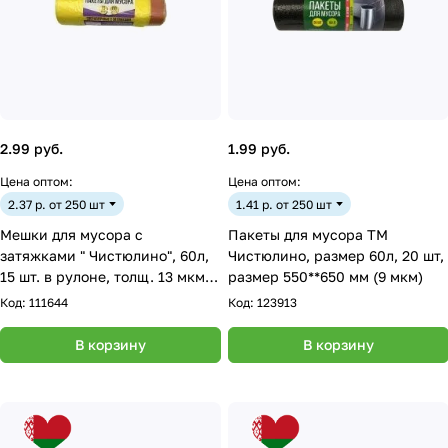
2.99 руб.
1.99 руб.
Цена оптом:
Цена оптом:
2.37 р. от 250 шт
1.41 р. от 250 шт
Мешки для мусора с
Пакеты для мусора ТМ
затяжками " Чистюлино", 60л,
Чистюлино, размер 60л, 20 шт,
15 шт. в рулоне, толщ. 13 мкм,
размер 550**650 мм (9 мкм)
цв.желтый ( с красно
Код:
111644
Код:
123913
В корзину
В корзину