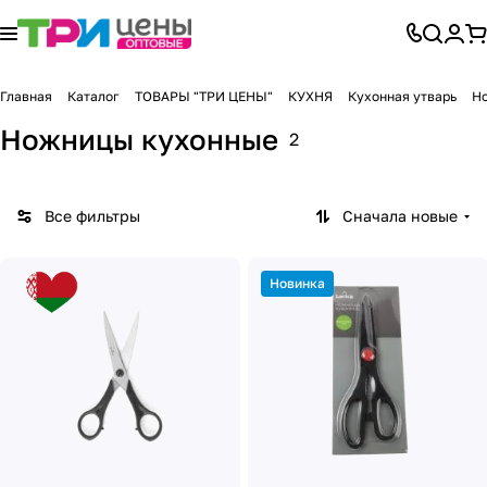
Главная
Каталог
ТОВАРЫ "ТРИ ЦЕНЫ"
КУХНЯ
Кухонная утварь
Н
Ножницы кухонные
2
Все фильтры
Сначала новые
Новинка