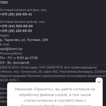
7300
Оптовый магазин для физ. лиц
+375 (29) 169-89-41
Оптовый магазин для юр. лиц
+375 (44) 500-88-99
+375 (29) 120-99-53
Адрес
д. Тарасово, ул. Луговая, 10б
E-mail
opt@3ceni.by
Режим работы
Пн - Пт: с 9:00 до 17:30
Сб - Вс: выходной
2026 © ООО «Плэй хард» УНП 193607576. Все права защищены.
г.Минск, пер. Тучинский, 2А, офис 402, Республика Беларусь, 220004
Зарегистрирован Минским горисполкомом на основании решения от
Настройки файлов cookie
03.01.2022 г.
Функциональные
Номер телефона работников местных исполнительных и
Нажимая «Принять», вы даёте согласие на
Эти файлы необходимы для
распорядительных органов по месту государственной
обработку файлов cookie, в том числе
регистрации ООО «Плэй хард», уполномоченных рассматривать
функционирования сайта и не
статистических в соответствии с
обращения покупателей:
+375 17 323-41-58
,
+375 17 370-30-64
могут быть отключены в наших