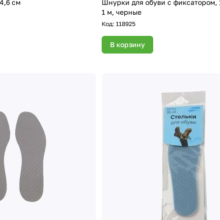
4,6 см
Шнурки для обуви с фиксатором, 1 пара, длина
1 м, черные
Код:
118925
В корзину