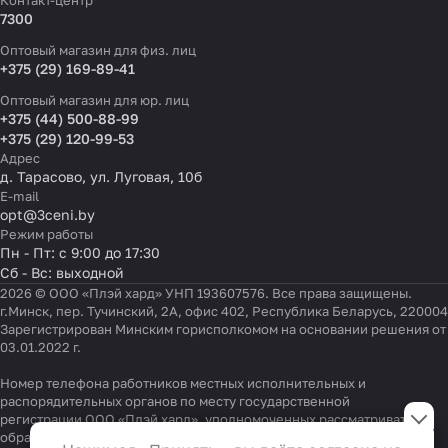
Контакт-центр
7300
Оптовый магазин для физ. лиц
+375 (29) 169-89-41
Оптовый магазин для юр. лиц
+375 (44) 500-88-99
+375 (29) 120-99-53
Адрес
д. Тарасово, ул. Луговая, 10б
E-mail
opt@3ceni.by
Режим работы
Пн - Пт: с 9:00 до 17:30
Сб - Вс: выходной
2026 © ООО «Плэй хард» УНП 193607576. Все права защищены.
г.Минск, пер. Тучинский, 2А, офис 402, Республика Беларусь, 220004
Зарегистрирован Минским горисполкомом на основании решения от
03.01.2022 г.
Номер телефона работников местных исполнительных и
Настройки файлов cookie
распорядительных органов по месту государственной
регистрации ООО «Плэй хард», уполномоченных рассматривать
обращения покупателей:
+375 17 323-41-58
,
+375 17 370-30-64
Функциональные