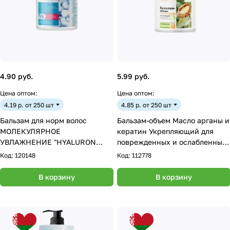
4.90 руб.
5.99 руб.
Цена оптом:
Цена оптом:
4.19 р. от 250 шт
4.85 р. от 250 шт
Бальзам для норм волос
Бальзам-объем Масло арганы и
МОЛЕКУЛЯРНОЕ
кератин Укрепляющий для
УВЛАЖНЕНИЕ "HYALURON
поврежденных и ослабленных
complex 4D" 500 г
волос, 500 г
Код:
120148
Код:
112778
В корзину
В корзину