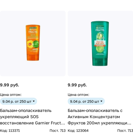
9.99 руб.
9.99 руб.
Цена оптом:
Цена оптом:
9.04 р. от 250 шт
9.04 р. от 250 шт
Бальзам-ополаскиватель
Бальзам-ополаскиватель с
укрепляющий SOS
Активным Концентратом
восстановление Garnier Fructis,
Фруктов 200мл укрепляющий
200мл
Рост во всю силу Garnier Fr
Код:
113371
Пост. 713
Код:
123064
Пост. 71