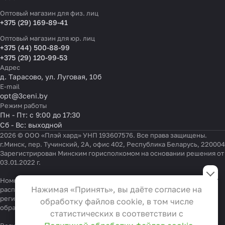
Оптовый магазин для физ. лиц
+375 (29) 169-89-41
Оптовый магазин для юр. лиц
+375 (44) 500-88-99
+375 (29) 120-99-53
Адрес
д. Тарасово, ул. Луговая, 10б
E-mail
opt@3ceni.by
Режим работы
Пн - Пт: с 9:00 до 17:30
Сб - Вс: выходной
2026 © ООО «Плэй хард» УНП 193607576. Все права защищены.
г.Минск, пер. Тучинский, 2А, офис 402, Республика Беларусь, 220004
Зарегистрирован Минским горисполкомом на основании решения от
03.01.2022 г.
Настройки файлов cookie
Номер телефона работников местных исполнительных и
Функциональные
Нажимая «Принять», вы даёте согласие на
распорядительных органов по месту государственной
Эти файлы необходимы для
регистрации ООО «Плэй хард», уполномоченных рассматривать
обработку файлов cookie, в том числе
обращения покупателей:
функционирования сайта и не
+375 17 323-41-58
,
+375 17 370-30-64
статистических в соответствии с
могут быть отключены в наших