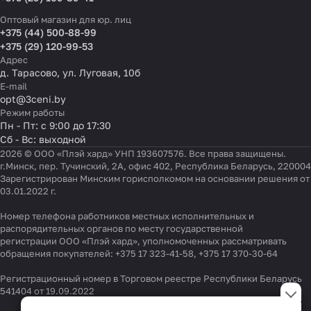
Оптовый магазин для юр. лиц
+375 (44) 500-88-99
+375 (29) 120-99-53
Адрес
д. Тарасово, ул. Луговая, 10б
E-mail
opt@3ceni.by
Режим работы
Пн - Пт: с 9:00 до 17:30
Сб - Вс: выходной
2026 © ООО «Плэй хард» УНП 193607576. Все права защищены.
г.Минск, пер. Тучинский, 2А, офис 402, Республика Беларусь, 220004
Зарегистрирован Минским горисполкомом на основании решения от
03.01.2022 г.
Номер телефона работников местных исполнительных и
распорядительных органов по месту государственной
регистрации ООО «Плэй хард», уполномоченных рассматривать
обращения покупателей:
+375 17 323-41-58
,
+375 17 370-30-64
Регистрационный номер в Торговом реестре Республики Беларусь
Настройки файлов cookie
541404 от 19.09.2022
Функциональные