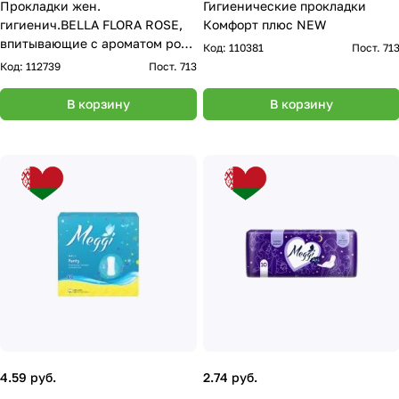
Прокладки жен.
Гигиенические прокладки
гигиенич.BELLA FLORA ROSE,
Комфорт плюс NEW
впитывающие с ароматом розы
Код:
110381
Пост. 71
10 шт.
Код:
112739
Пост. 713
В корзину
В корзину
4.59 руб.
2.74 руб.