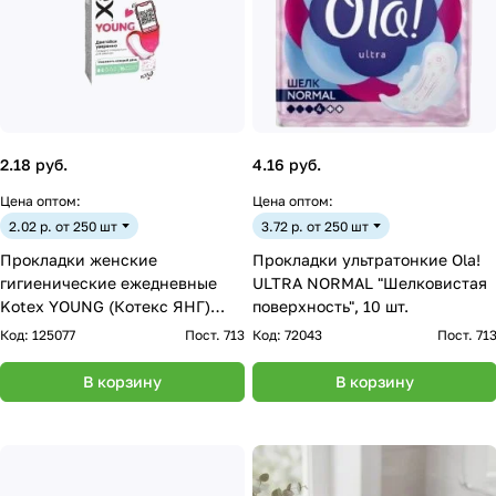
2.18 руб.
4.16 руб.
Цена оптом:
Цена оптом:
2.02 р. от 250 шт
3.72 р. от 250 шт
Прокладки женские
Прокладки ультратонкие Ola!
гигиенические ежедневные
ULTRA NORMAL "Шелковистая
Kotex YOUNG (Котекс ЯНГ)
поверхность", 10 шт.
экстратонкие для девочек
Код:
125077
Пост. 713
Код:
72043
Пост. 71
16шт
В корзину
В корзину