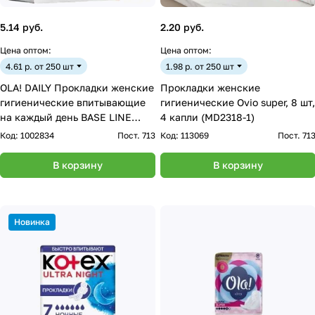
5.14 руб.
2.20 руб.
Цена оптом:
Цена оптом:
4.61 р. от 250 шт
1.98 р. от 250 шт
OLA! DAILY Прокладки женские
Прокладки женские
гигиенические впитывающие
гигиенические Ovio super, 8 шт,
на каждый день BASE LINE
4 капли (MD2318-1)
уп.70
Код:
1002834
Пост. 713
Код:
113069
Пост. 71
В корзину
В корзину
Новинка