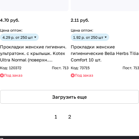
4.70 руб.
2.11 руб.
Цена оптом:
Цена оптом:
4.29 р. от 250 шт
1.92 р. от 250 шт
Прокладки женские гигиенич.
Прокладки женские
ультратонк. с крылышк. Kotex
гигиенические Bella Herbs Tilia
Ultra Normal (поверхн.
Comfort 10 шт.
сеточка), *10шт
Код:
120372
Пост. 713
Код:
73715
Пост. 71
Под заказ
Под заказ
Загрузить еще
1
2