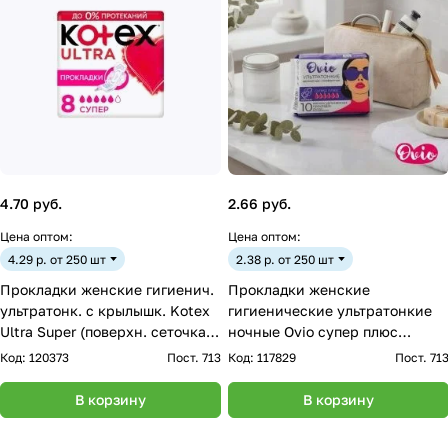
4.70 руб.
2.66 руб.
Цена оптом:
Цена оптом:
4.29 р. от 250 шт
2.38 р. от 250 шт
Прокладки женские гигиенич.
Прокладки женские
ультратонк. с крылышк. Kotex
гигиенические ультратонкие
Ultra Super (поверхн. сеточка),
ночные Ovio супер плюс
*8 шт
(PK328)
Код:
120373
Пост. 713
Код:
117829
Пост. 71
В корзину
В корзину