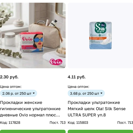
2.30 руб.
4.11 руб.
Цена оптом:
Цена оптом:
2.06 р. от 250 шт
3.68 р. от 250 шт
Прокладки женские
Прокладки ультратонкие
гигиенические ультратонкие
Мягкий шелк Ola! Silk Sense
дневные Ovio нормал плюс
ULTRA SUPER уп.8
(PK327)
Код:
117828
Пост. 713
Код:
115803
Пост. 71