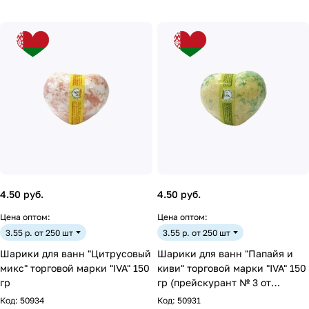
4.50 руб.
4.50 руб.
Цена оптом:
Цена оптом:
3.55 р. от 250 шт
3.55 р. от 250 шт
Шарики для ванн "Цитрусовый
Шарики для ванн "Папайя и
микс" торговой марки "IVA" 150
киви" торговой марки "IVA" 150
гр
гр (прейскурант № 3 от
11.01.2019г.) (БЕЛАР
Код:
50934
Код:
50931