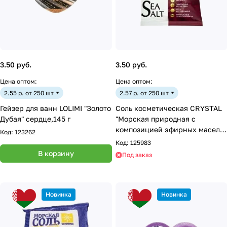
3.50 руб.
3.50 руб.
Цена оптом:
Цена оптом:
2.55 р. от 250 шт
2.57 р. от 250 шт
Гейзер для ванн LOLIMI "Золото
Соль косметическая CRYSTAL
Дубая" сердце,145 г
"Морская природная с
композицией эфирных масел",
Код:
123262
1 кг (антистресс)
Код:
125983
В корзину
Под заказ
Новинка
Новинка