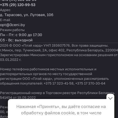
+375 (29) 120-99-53
Адрес
д. Тарасово, ул. Луговая, 10б
E-mail
opt@3ceni.by
Режим работы
Пн - Пт: с 9:00 до 17:30
Сб - Вс: выходной
2026 © ООО «Плэй хард» УНП 193607576. Все права защищены.
г.Минск, пер. Тучинский, 2А, офис 402, Республика Беларусь, 220004
Зарегистрирован Минским горисполкомом на основании решения от
03.01.2022 г.
Номер телефона работников местных исполнительных и
распорядительных органов по месту государственной
регистрации ООО «Плэй хард», уполномоченных рассматривать
обращения покупателей:
+375 17 323-41-58
,
+375 17 370-30-64
Регистрационный номер в Торговом реестре Республики Беларусь
Настройки файлов cookie
541404 от 19.09.2022
Функциональные
Нажимая «Принять», вы даёте согласие на
Режим работы "горячей линии": 9:00 – 17:30, Тел.:
+375 (29) 337-33-
Эти файлы необходимы для
00
, e-mail:
info@3ceni.by
обработку файлов cookie, в том числе
функционирования сайта и не
Антикоррупционная политика
, адрес электронной почты для