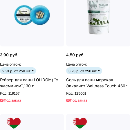
3.90 руб.
4.50 руб.
Цена оптом:
Цена оптом:
2.91 р. от 250 шт
3.73 р. от 250 шт
Гейзер для ванн LOLIDOM) "с
Соль для ванн морская
жасмином",130 г
Эвкалипт Wellness Touch 460г
Код:
119157
Код:
125001
Под заказ
Под заказ