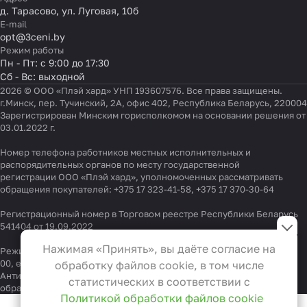
д. Тарасово, ул. Луговая, 10б
E-mail
opt@3ceni.by
Режим работы
Пн - Пт: с 9:00 до 17:30
Сб - Вс: выходной
2026 © ООО «Плэй хард» УНП 193607576. Все права защищены.
г.Минск, пер. Тучинский, 2А, офис 402, Республика Беларусь, 220004
Зарегистрирован Минским горисполкомом на основании решения от
03.01.2022 г.
Номер телефона работников местных исполнительных и
распорядительных органов по месту государственной
регистрации ООО «Плэй хард», уполномоченных рассматривать
обращения покупателей:
+375 17 323-41-58
,
+375 17 370-30-64
Регистрационный номер в Торговом реестре Республики Беларусь
Настройки файлов cookie
541404 от 19.09.2022
Функциональные
Нажимая «Принять», вы даёте согласие на
Режим работы "горячей линии": 9:00 – 17:30, Тел.:
+375 (29) 337-33-
Эти файлы необходимы для
00
, e-mail:
info@3ceni.by
обработку файлов cookie, в том числе
функционирования сайта и не
Антикоррупционная политика
, адрес электронной почты для
статистических в соответствии с
обращения граждан
anti-corruption@3ceni.by
могут быть отключены в наших
Политикой обработки файлов cookie