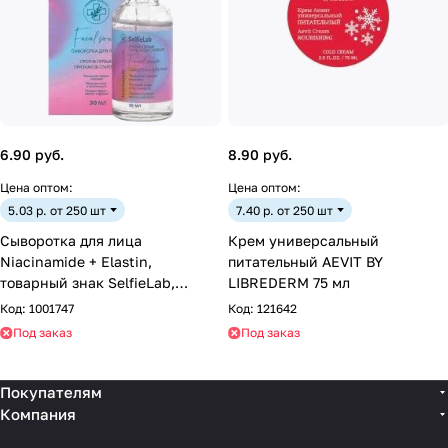
6.90 руб.
8.90 руб.
Цена оптом:
Цена оптом:
5.03 р. от 250 шт
7.40 р. от 250 шт
Сыворотка для лица
Крем универсальный
Niacinamide + Elastin,
питательный AEVIT BY
товарный знак SelfieLab,
LIBREDERM 75 мл
флакон 30 мл
Код:
1001747
Код:
121642
Под заказ
Под заказ
Покупателям
Компания