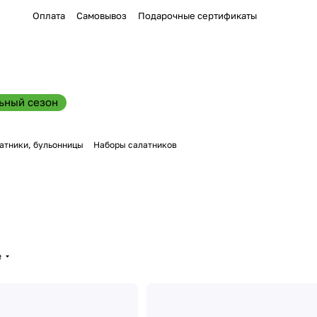
Оплата
Самовывоз
Подарочные сертификаты
ьный сезон
атники, бульонницы
Наборы салатников
е