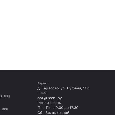
Адрес
д. Тарасово, ул. Луговая, 10б
E-mail
з. лиц
opt@3ceni.by
Режим работы
Пн - Пт: с 9:00 до 17:30
. лиц
Сб - Вс: выходной