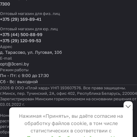
7300
Оптовый магазин для физ. лиц
+375 (29) 169-89-41
Оптовый магазин для юр. лиц
+375 (44) 500-88-99
+375 (29) 120-99-53
Адрес
д. Тарасово, ул. Луговая, 10б
E-mail
opt@3ceni.by
Режим работы
Пн - Пт: с 9:00 до 17:30
Сб - Вс: выходной
2026 © ООО «Плэй хард» УНП 193607576. Все права защищены.
г.Минск, пер. Тучинский, 2А, офис 402, Республика Беларусь, 220004
Зарегистрирован Минским горисполкомом на основании решения от
Настройки файлов cookie
03.01.2022 г.
Функциональные
Номер телефона работников местных исполнительных и
Нажимая «Принять», вы даёте согласие на
Эти файлы необходимы для
распорядительных органов по месту государственной
обработку файлов cookie, в том числе
регистрации ООО «Плэй хард», уполномоченных рассматривать
функционирования сайта и не
статистических в соответствии с
обращения покупателей:
+375 17 323-41-58
,
+375 17 370-30-64
могут быть отключены в наших