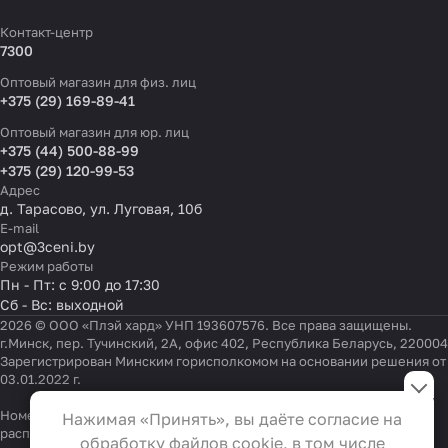
Контакт-центр
7300
Оптовый магазин для физ. лиц
+375 (29) 169-89-41
Оптовый магазин для юр. лиц
+375 (44) 500-88-99
+375 (29) 120-99-53
Адрес
д. Тарасово, ул. Луговая, 10б
E-mail
opt@3ceni.by
Режим работы
Пн - Пт: с 9:00 до 17:30
Сб - Вс: выходной
2026 © ООО «Плэй хард» УНП 193607576. Все права защищены.
г.Минск, пер. Тучинский, 2А, офис 402, Республика Беларусь, 220004
Зарегистрирован Минским горисполкомом на основании решения от
Настройки файлов cookie
03.01.2022 г.
Функциональные
Номер телефона работников местных исполнительных и
Нажимая «Принять», вы даёте согласие на
Эти файлы необходимы для
распорядительных органов по месту государственной
обработку файлов cookie, в том числе