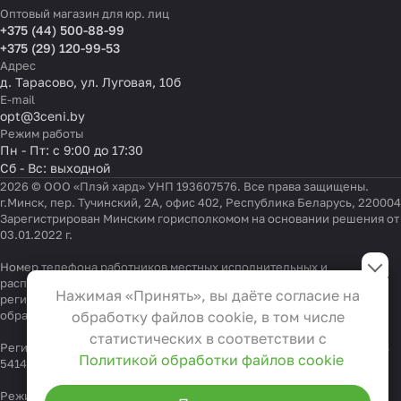
Оптовый магазин для юр. лиц
+375 (44) 500-88-99
+375 (29) 120-99-53
Адрес
д. Тарасово, ул. Луговая, 10б
E-mail
opt@3ceni.by
Режим работы
Пн - Пт: с 9:00 до 17:30
Сб - Вс: выходной
2026 © ООО «Плэй хард» УНП 193607576. Все права защищены.
г.Минск, пер. Тучинский, 2А, офис 402, Республика Беларусь, 220004
Зарегистрирован Минским горисполкомом на основании решения от
03.01.2022 г.
Настройки файлов cookie
Номер телефона работников местных исполнительных и
распорядительных органов по месту государственной
Функциональные
Нажимая «Принять», вы даёте согласие на
регистрации ООО «Плэй хард», уполномоченных рассматривать
Эти файлы необходимы для
обращения покупателей:
обработку файлов cookie, в том числе
+375 17 323-41-58
,
+375 17 370-30-64
функционирования сайта и не
статистических в соответствии с
Регистрационный номер в Торговом реестре Республики Беларусь
могут быть отключены в наших
Политикой обработки файлов cookie
541404 от 19.09.2022
системах. Вы можете настроить
браузер так, чтобы он блокировал
Режим работы "горячей линии": 9:00 – 17:30, Тел.:
+375 (29) 337-33-