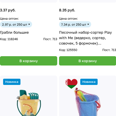
3.37 руб.
8.35 руб.
Цена оптом:
Цена оптом:
2.97 р. от 250 шт
7.34 р. от 250 шт
Грабли большие
Песочный набор-сортер Play
with Me (ведерко, сортер,
Код:
118246
Пост. 713
совочек, 5 формочек)
изумрудный город
Код:
125550
Пост. 71
В корзину
В корзину
Новинка
Новинка