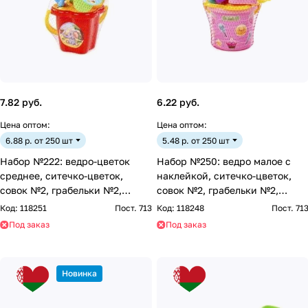
7.82 руб.
6.22 руб.
Цена оптом:
Цена оптом:
6.88 р. от 250 шт
5.48 р. от 250 шт
Набор №222: ведро-цветок
Набор №250: ведро малое с
среднее, ситечко-цветок,
наклейкой, ситечко-цветок,
совок №2, грабельки №2,
совок №2, грабельки №2,
лейка малая №4
формочки (заяц + лошадк
Код:
118251
Пост. 713
Код:
118248
Пост. 71
Под заказ
Под заказ
Новинка