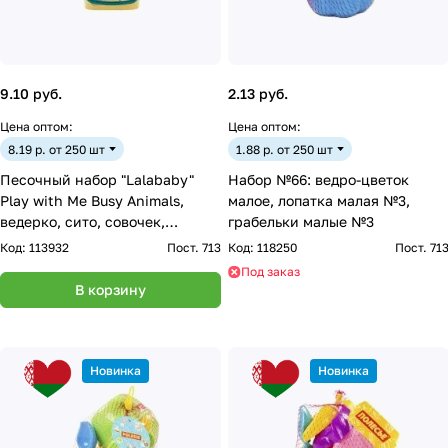
9.10 руб.
2.13 руб.
Цена оптом:
Цена оптом:
8.19 р. от 250 шт
1.88 р. от 250 шт
Песочный набор "Lalababy"
Набор №66: ведро-цветок
Play with Me Busy Animals,
малое, лопатка малая №3,
ведерко, сито, совочек,
грабельки малые №3
грабельки, 4 формочки
Код:
113932
Пост. 713
Код:
118250
Пост. 71
Под заказ
В корзину
Новинка
Новинка