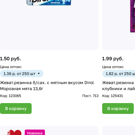
1.50 руб.
1.99 руб.
Цена оптом:
Цена оптом:
1.36 р. от 250 шт
1.82 р. от 250 
Жеват.резинка б/сах. с мятным вкусом Dirol
Жеват.резинка 
Морозная мята 13,6г
клубники и лай
Код:
123065
Пост. 713
Код:
125431
В корзину
В корзину
Новинка