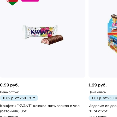
0.99 руб.
1.29 руб.
Цена оптом:
Цена оптом:
0.82 р. от 250 шт
1.07 р. от 250 
Конфеты "KVANT" клюква-пять злаков с чиа
Изделие из дес
(батончик) 35г
"DipPo"25г