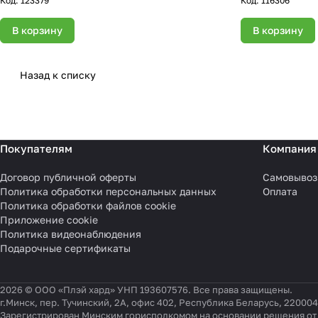
Код:
123379
Код:
116306
В корзину
В корзину
Назад к списку
Покупателям
Компания
Договор публичной оферты
Самовывоз
Политика обработки персональных данных
Оплата
Политика обработки файлов cookie
Приложение cookie
Политика видеонаблюдения
Подарочные сертификаты
2026 © ООО «Плэй хард» УНП 193607576. Все права защищены.
г.Минск, пер. Тучинский, 2А, офис 402, Республика Беларусь, 220004
Зарегистрирован Минским горисполкомом на основании решения от 0