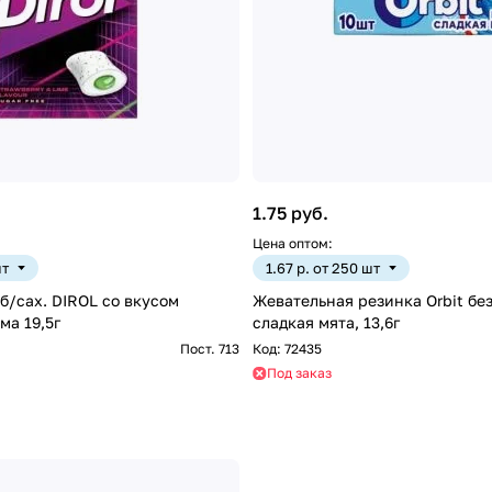
1.75 руб.
Цена оптом:
шт
1.67 р. от 250 шт
б/сах. DIROL со вкусом
Жевательная резинка Orbit без
ма 19,5г
сладкая мята, 13,6г
Пост. 713
Код:
72435
Под заказ